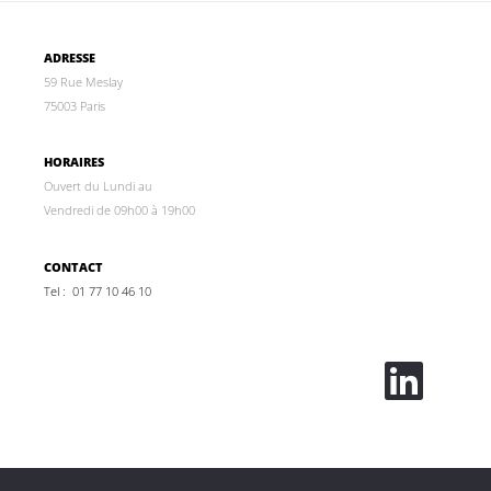
ADRESSE
59 Rue Meslay
75003 Paris
HORAIRES
Ouvert du Lundi au
Vendredi de 09h00 à 19h00
CONTACT
Tel : 01 77 10 46 10