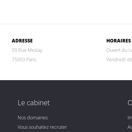
ADRESSE
HORAIRES
59 Rue Meslay
Ouvert du L
75003 Paris
Vendredi d
Le cabinet
O
Nos domaines
I
Vous souhaitez recruter
A