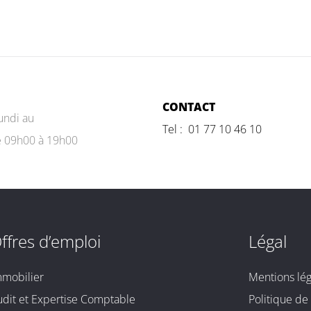
CONTACT
undi au
Tel : 01 77 10 46 10
e 09h00 à 19h00
ffres d’emploi
Légal
mmobilier
Mentions lég
udit et Expertise Comptable
Politique de 